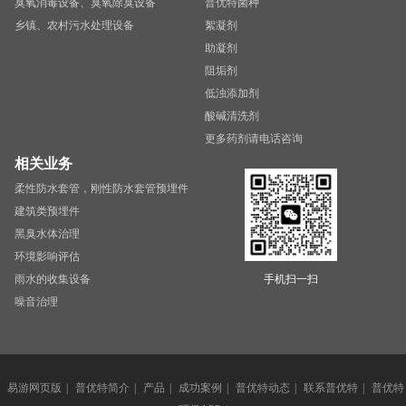
臭氧消毒设备、臭氧除臭设备
普优特菌种
乡镇、农村污水处理设备
絮凝剂
助凝剂
阻垢剂
低浊添加剂
酸碱清洗剂
更多药剂请电话咨询
相关业务
柔性防水套管，刚性防水套管预埋件
建筑类预埋件
黑臭水体治理
环境影响评估
雨水的收集设备
手机扫一扫
噪音治理
易游网页版
|
普优特简介
|
产品
|
成功案例
|
普优特动态
|
联系普优特
|
普优特