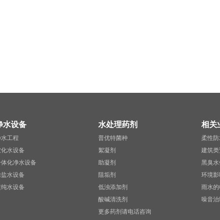
净水设备
水处理药剂
相关
净水工程
普优特菌种
柔性防
软化水设备
絮凝剂
建筑类
一体化净水设备
助凝剂
黑臭水
除盐水设备
阻垢剂
环境影
超纯水设备
低浊添加剂
雨水的
酸碱清洗剂
噪音治
更多药剂请电话咨询