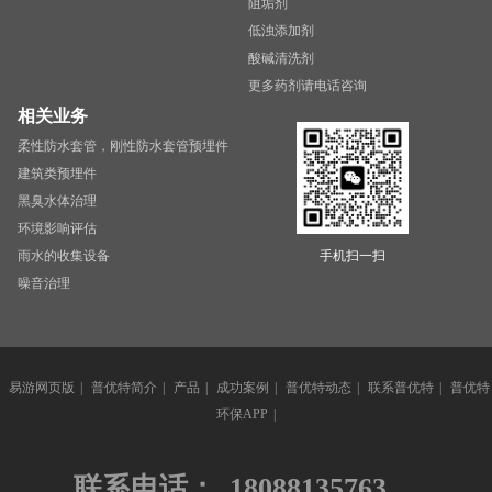
阻垢剂
低浊添加剂
酸碱清洗剂
更多药剂请电话咨询
相关业务
柔性防水套管，刚性防水套管预埋件
建筑类预埋件
黑臭水体治理
环境影响评估
雨水的收集设备
手机扫一扫
噪音治理
易游网页版
|
普优特简介
|
产品
|
成功案例
|
普优特动态
|
联系普优特
|
普优特
环保APP
|
联系电话：
18088135763