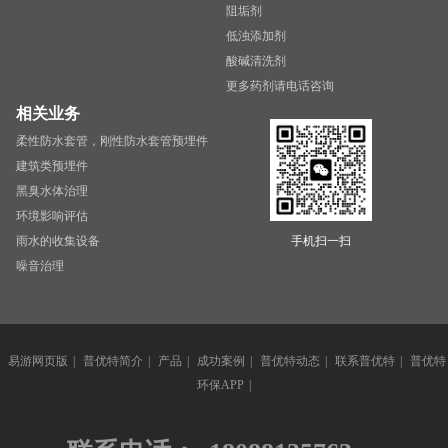
阻垢剂
低浊添加剂
酸碱清洗剂
更多药剂请电话咨询
相关业务
柔性防水套管，刚性防水套管预埋件
建筑类预埋件
黑臭水体治理
环境影响评估
雨水的收集设备
手机扫一扫
噪音治理
易游网页版
|
普优特简介
|
产品
|
成功案例
|
普优特动态
|
联系普优特
|
普优特
环保APP
|