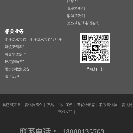
阻垢剂
低浊添加剂
酸碱清洗剂
更多药剂请电话咨询
相关业务
柔性防水套管，刚性防水套管预埋件
建筑类预埋件
黑臭水体治理
环境影响评估
雨水的收集设备
手机扫一扫
噪音治理
易游网页版
|
普优特简介
|
产品
|
成功案例
|
普优特动态
|
联系普优特
|
普优特
环保APP
|
联系电话：
18088135763