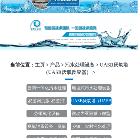
当前位置：
主页
>
产品
>
污水处理设备
>
UASB厌氧塔
（UASB厌氧反应器）
>
云南一体化污水处理
地埋式污水处理设备
设备
易游网页版-易游(中
UASB厌氧塔（UASB
国)官方
厌氧反应器）
芬顿氧化设备
微动力亚洲罐（微型
一体化污水处理设备
臭氧消毒设备、臭氧
乡镇、农村污水处理
除臭设备
设备