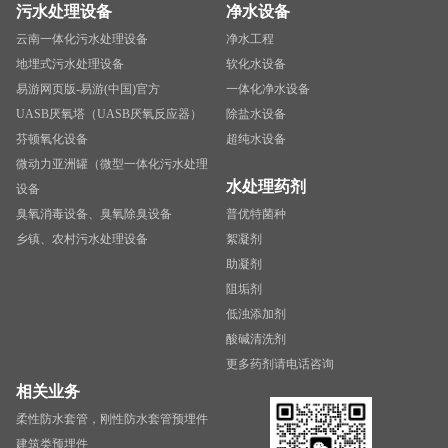
污水处理设备
净水设备
云南一体化污水处理设备
净水工程
地埋式污水处理设备
软化水设备
易游网页版-易游(中国)官方
一体化净水设备
UASB厌氧塔（UASB厌氧反应器）
除盐水设备
芬顿氧化设备
超纯水设备
微动力亚洲罐（微型一体化污水处理
水处理药剂
设备
臭氧消毒设备、臭氧除臭设备
普优特菌种
乡镇、农村污水处理设备
絮凝剂
助凝剂
阻垢剂
低浊添加剂
酸碱清洗剂
更多药剂请电话咨询
相关业务
柔性防水套管，刚性防水套管预埋件
建筑类预埋件