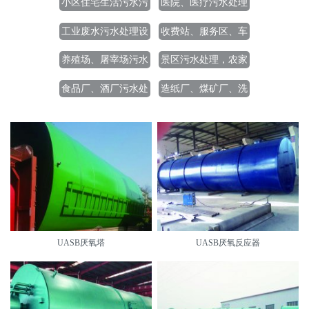
小区住宅生活污水污
医院、医疗污水处理
水处理设备
设备
工业废水污水处理设
收费站、服务区、车
备
站污水处理设备
养殖场、屠宰场污水
景区污水处理，农家
处理设备
乐污水处理
食品厂、酒厂污水处
造纸厂、煤矿厂、洗
理设备
涤厂污水处理设备
UASB厌氧塔
UASB厌氧反应器