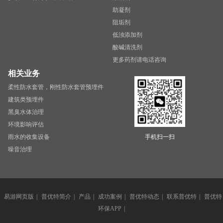
助凝剂
阻垢剂
低浊添加剂
酸碱清洗剂
更多药剂请电话咨询
相关业务
柔性防水套管，刚性防水套管预埋件
建筑类预埋件
黑臭水体治理
环境影响评估
雨水的收集设备
手机扫一扫
噪音治理
易游网页版
|
普优特简介
|
产品
|
成功案例
|
普优特动态
|
联系普优特
|
普优特
环保APP
|