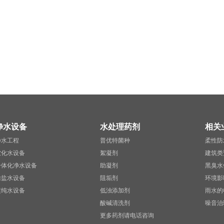
净水设备
水处理药剂
相关
净水工程
普优特菌种
柔性防
软化水设备
絮凝剂
建筑类
一体化净水设备
助凝剂
黑臭水
除盐水设备
阻垢剂
环境影
超纯水设备
低浊添加剂
雨水的
酸碱清洗剂
噪音治
更多药剂请电话咨询