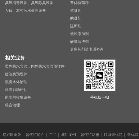
臭氧消毒设备、臭氧除臭设备
普优特菌种
乡镇、农村污水处理设备
絮凝剂
助凝剂
阻垢剂
低浊添加剂
酸碱清洗剂
更多药剂请电话咨询
相关业务
柔性防水套管，刚性防水套管预埋件
建筑类预埋件
黑臭水体治理
环境影响评估
雨水的收集设备
手机扫一扫
噪音治理
易游网页版
|
普优特简介
|
产品
|
成功案例
|
普优特动态
|
联系普优特
|
普优特