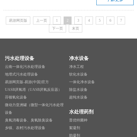
易游网页版
上一页
1
2
3
4
5
6
7
下一页
末页
污水处理设备
净水设备
云南一体化污水处理设备
净水工程
地埋式污水处理设备
软化水设备
易游网页版-易游(中国)官方
一体化净水设备
UASB厌氧塔（UASB厌氧反应器）
除盐水设备
芬顿氧化设备
超纯水设备
微动力亚洲罐（微型一体化污水处理
水处理药剂
设备
臭氧消毒设备、臭氧除臭设备
普优特菌种
乡镇、农村污水处理设备
絮凝剂
助凝剂