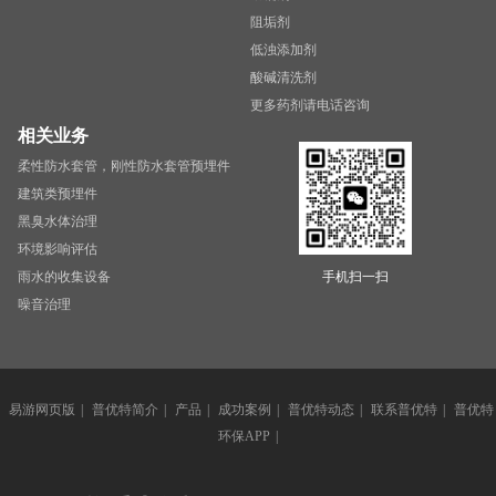
阻垢剂
低浊添加剂
酸碱清洗剂
更多药剂请电话咨询
相关业务
柔性防水套管，刚性防水套管预埋件
建筑类预埋件
黑臭水体治理
环境影响评估
雨水的收集设备
手机扫一扫
噪音治理
易游网页版
|
普优特简介
|
产品
|
成功案例
|
普优特动态
|
联系普优特
|
普优特
环保APP
|