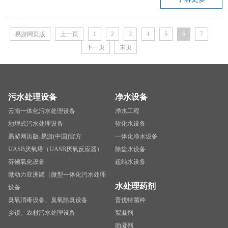
易游网页版
上一页
1
2
3
4
5
6
7
下一页
末页
污水处理设备
净水设备
云南一体化污水处理设备
净水工程
地埋式污水处理设备
软化水设备
易游网页版-易游(中国)官方
一体化净水设备
UASB厌氧塔（UASB厌氧反应器）
除盐水设备
芬顿氧化设备
超纯水设备
微动力亚洲罐（微型一体化污水处理
水处理药剂
设备
臭氧消毒设备、臭氧除臭设备
普优特菌种
乡镇、农村污水处理设备
絮凝剂
助凝剂