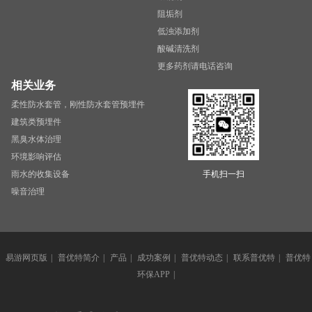
阻垢剂
低浊添加剂
酸碱清洗剂
更多药剂请电话咨询
相关业务
柔性防水套管，刚性防水套管预埋件
建筑类预埋件
黑臭水体治理
环境影响评估
雨水的收集设备
手机扫一扫
噪音治理
易游网页版
|
普优特简介
|
产品
|
成功案例
|
普优特动态
|
联系普优特
|
普优特
环保APP
|