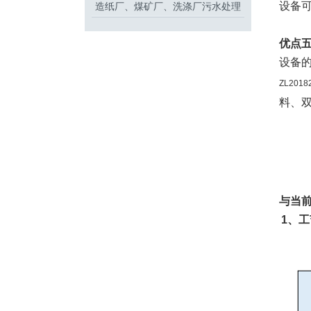
设备
造纸厂、煤矿厂、洗涤厂污水处理
设备
优点
设备
ZL201
料、
与当
1
、工