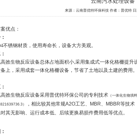
云南污水处理设备
来源：云南普优特环保科技
作者：普优特
日
方案优点：
一：
04不锈钢材质，使用寿命长，设备大方美观。
二：
化高效生物反应设备总体占地面积小,采用集成式一体化格栅提升
设备上，采用成套一体化格栅设备，节省了土地以及土建的费用
三：
化高效生物反应设备采用普优特环保公司的专利技术
（一体化生物填料，
，相比较其他常规A2O工艺、MBR、MBBR等技
821639736.3）
动对其无影响、运行成本低、后续更换易损件费用低等优点。
四：