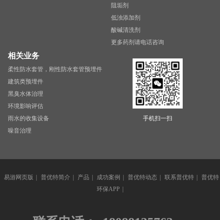
阻垢剂
低浊添加剂
酸碱清洗剂
更多药剂请电话咨询
相关业务
柔性防水套管，刚性防水套管预埋件
建筑类预埋件
黑臭水体治理
环境影响评估
雨水的收集设备
手机扫一扫
噪音治理
易游网页版
|
普优特简介
|
产品
|
成功案例
|
普优特动态
|
联系普优特
|
普优特
环保APP
|