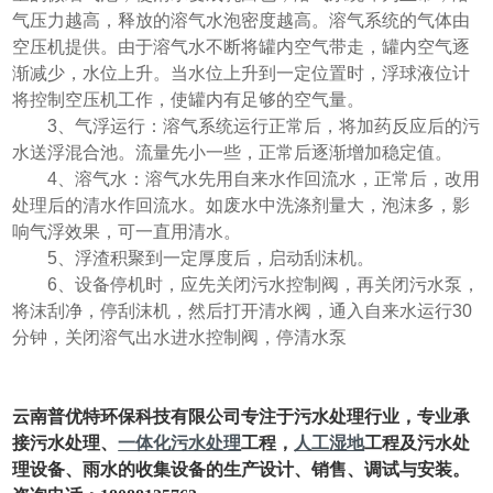
气压力越高，释放的溶气水泡密度越高。溶气系统的气体由
空压机提供。由于溶气水不断将罐内空气带走，罐内空气逐
渐减少，水位上升。当水位上升到一定位置时，浮球液位计
将控制空压机工作，使罐内有足够的空气量。
3、气浮运行：溶气系统运行正常后，将加药反应后的污
水送浮混合池。流量先小一些，正常后逐渐增加稳定值。
4、溶气水：溶气水先用自来水作回流水，正常后，改用
处理后的清水作回流水。如废水中洗涤剂量大，泡沫多，影
响气浮效果，可一直用清水。
5、浮渣积聚到一定厚度后，启动刮沫机。
6、设备停机时，应先关闭污水控制阀，再关闭污水泵，
将沫刮净，停刮沫机，然后打开清水阀，通入自来水运行30
分钟，关闭溶气出水进水控制阀，停清水泵
云南普优特环保科技有限公司专注于污水处理行业，专业承
接污水处理、
一体化污水处理
工程，
人工湿地
工程及污水处
理设备、雨水的收集设备的生产设计、销售、调试与安装。