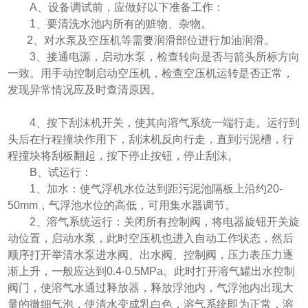
A、设备调试前，应做好以下准备工作：
1、要清洗水池内所有的赃物、杂物。
2、对水泵及空压机等需要润滑部位进行加油润滑。
3、接通电源，启动水泵，检查转向是否与箭头所标方向
一致。用手动控制启动空压机，检查空压机运转是否正常，
发现异常情况应及时查清原因。
4、按下刮沫机开关，使其向溶气系统一端行走。运行到
头后在行程撞块作用下，刮沫机反向行走，直到污泥槽，行
程撞块将刮板翻起，按下停止按钮，停止刮沫。
B、试运行：
1、加水：使气浮机水位达到距污泥池隔板上沿约20-
50mm，气浮池水位的高低，可用集水器调节。
2、溶气系统运行：关闭所有控制阀，将电器旋钮开关旋
动位置，启动水泵，此时空压机也进入自动工作状态，然后
顺序打开举清水泵进水阀、出水阀、控制阀，压力表压力逐
渐上升，一般应达到0.4-0.5MPa。此时打开溶气罐出水控制
阀门，使溶气水通过释放器，释放浮池内，气浮池内出现大
量的微细气泡，使清水变成乳白色，溶气系统即为正常，溶