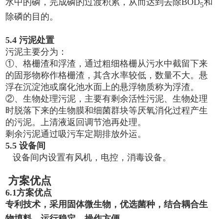
水中的磷，完成磷的过渡积累，从而达到去除BOD
和
5
除磷的目的。
5.4 污泥处置
污泥主要分为：
①、格栅渣和浮渣，通过粗细格栅从污水中截留下来
的固形物称作格栅渣，其含水率较低，数量不大。悬
浮在沉淀池或腐化池水面上的悬浮物质称为浮渣。
②、生物处理污泥，主要有剩余活性污泥、生物处理
时脱落下来的生物膜和细菌群块等厌氧消化过程产生
的污泥。上清液返回调节池再处理。
剩余污泥通过吸污车定期排放外运。
5.5 设备间
设备间内设置有风机，电控，消毒设备。
方案优点
6.1
方案优点
专利技术，采用固体微生物，优选菌种，结合耦合生
物填料，运行稳定，操作方便。