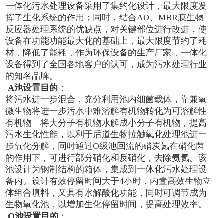
一体化污水处理设备采用了集约化设计，最大限度发
挥了生化系统的作用；同时，结合AO、MBR膜生物
反应器处理系统的优缺点，对关键部位进行改进，使
设备在功能功能最大化的基础上，最大限度节约了耗
材，降低了能耗，作为环保设备的生产厂家，一体化
设备得到了全国各地客户的认可，成为污水处理行业
的知名品牌。
A
池设置目的
：
将污水进一步混合，充分利用池内细菌载体，靠兼氧
微生物将进一步污水中难溶解有机物转化为可溶解性
有机物，将大分子有机物水解成小分子有机物，提高
污水生化性能，以利于后道生物拉触氧化处理池进一
步氧化分解，同时通过O级池回流的硝炭氮在硝化菌
的作用下，可进行部分硝化和反硝化，去除氨氮。该
池设计为钢制结构的箱体，集成到一体化污水处理设
备内。设计有效停留时间大于4小时，内置高效生物立
体组合填料，又具有水解酸化功能，同时可调节成为
生物氧化池，以增加生化停留时间，提高处理效率。
O
池设置目的
：