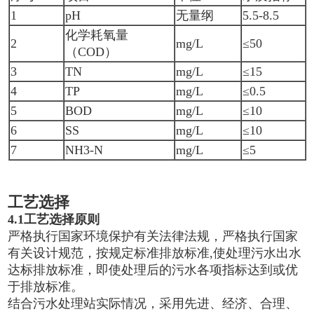
1
pH
无量纲
5.5-8.5
化学耗氧量
2
mg/L
≤50
（COD）
3
TN
mg/L
≤15
4
TP
mg/L
≤0.5
5
BOD
mg/L
≤10
6
SS
mg/L
≤10
7
NH3-N
mg/L
≤5
工艺选择
4.1
工艺选择原则
严格执行国家环境保护有关法律法规，严格执行国家
有关设计规范，按规定标准排放标准,使处理污水出水
达标排放标准，即使处理后的污水各项指标达到或优
于排放标准。
结合污水处理站实际情况，采用先进、经济、合理、