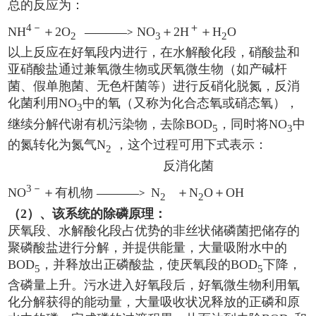
总的反应为：
4－
＋
NH
＋2O
NO
＋2H
＋H
O
————>
2
3
2
以上反应在好氧段内进行，在水解酸化段，硝酸盐和
亚硝酸盐通过兼氧微生物或厌氧微生物（如产碱杆
菌、假单胞菌、无色杆菌等）进行反硝化脱氮，反消
化菌利用NO
中的氧（又称为化合态氧或硝态氧），
3
继续分解代谢有机污染物，去除BOD
，同时将NO
中
5
3
的氮转化为氮气N
，这个过程可用下式表示：
2
反消化菌
3－
NO
＋有机物
N
＋N
O＋OH
————>
2
2
（2）、该系统的除磷原理：
厌氧段、水解酸化段占优势的非丝状储磷菌把储存的
聚磷酸盐进行分解，并提供能量，大量吸附水中的
BOD
，并释放出正磷酸盐，使厌氧段的BOD
下降，
5
5
含磷量上升。污水进入好氧段后，好氧微生物利用氧
化分解获得的能动量，大量吸收状况释放的正磷和原