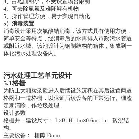
3、占地面积小，不受设置场合限制
4、可去除氨氮及难降解有机物
5、操作管理方便，易于实现自动化
5
）
消毒装置
消毒设计采用次氯酸钠消毒，该方式具有使用方便，
简单安全等特点，经消毒后的水再排入市政污水管道
或附近水域。该池设计为钢制结构的箱体，集成到一
体化污水处理设备内。
污水处理工艺单元设计
5.1格栅
为防止大颗粒杂质进入后续设施沉积在其后设置两道
格网和一道格栅，以保证后续设备的正常运行。栅渣
定期清除，作垃圾处理。
设计参数
格栅井：建设尺寸： L×B×H=1m×0.6m×1m 砖混结
构。
主要设备： 栅隙10mm