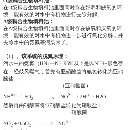
O级耦合生物填料池：
在O级耦合生物填料池里面同时存在好养和缺氧的环
境，能有效的对水中有机物进行去除分解。
A级耦合生物填料池：
在A级耦合生物填料池里面同时存在缺氧和厌氧的环
境，能有效的对水中有机物进一步进行氧化分解，并
去除水中的氨氮等污染因子。
（1）、该系统的脱氮原理：
污水中的氨氮（HN
—N）95%以上是以NH4+形色存
3
在，经鼓风曝气，首先有亚硝酸菌将氨氮转化为亚硝
酸盐：
（亚硝酸菌）
4+
2－
＋
NH
＋1.5O
NO
＋2H
＋H2O
2
————>
然后再由硝酸菌将亚硝酸盐转化为硝酸盐：
硝酸菌
3－
NO
＋0.5O
NO
————>
2
2