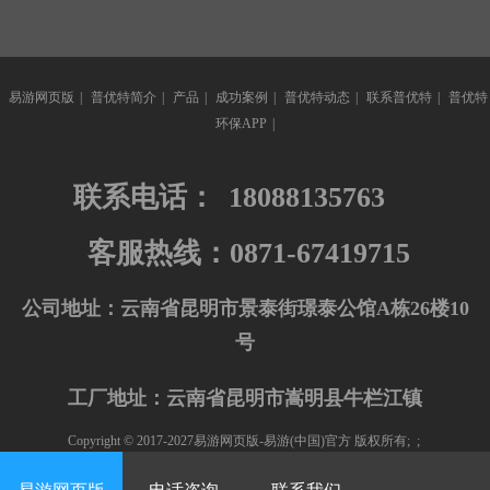
易游网页版
|
普优特简介
|
产品
|
成功案例
|
普优特动态
|
联系普优特
|
普优特
环保APP
|
联系电话：
18088135763
客服热线：0871-67419715
公司地址：云南省昆明市景泰街璟泰公馆A栋26楼10
号
工厂地址：云南省昆明市嵩明县牛栏江镇
Copyright © 2017-2027易游网页版-易游(中国)官方 版权所有; ;
友情链接：
普优特环保科技集