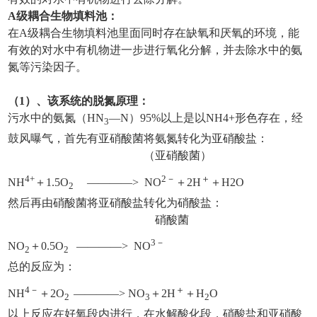
A级
耦合生物填料池：
在A级耦合生物填料池里面同时存在缺氧和厌氧的环境，能
有效的对水中有机物进一步进行氧化分解，并去除水中的氨
氮等污染因子。
（1）
、
该系统的脱氮原理：
污水中的氨氮（HN
—N）95%以上是以NH4+形色存在，经
3
鼓风曝气，首先有亚硝酸菌将氨氮转化为亚硝酸盐：
（亚硝酸菌）
4+
2－
＋
NH
＋1.5O
————> NO
＋2H
＋H2O
2
然后再由硝酸菌将亚硝酸盐转化为硝酸盐：
硝酸菌
3－
NO
＋0.5O
————> NO
2
2
总的反应为：
4－
＋
NH
＋2O
————> NO
＋2H
＋H
O
2
3
2
以上反应在好氧段内进行，在水解酸化段，硝酸盐和亚硝酸