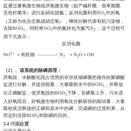
盐通过兼氧微生物或厌氧微生物（如产碱杆菌、假单胞菌、
无色杆菌等）进行反硝化脱氮，反消化菌利用NO
中的氧
3
（又称为化合态氧或硝态氧），继续分解代谢有机污染物，
去除BOD
，同时将NO
中的氮转化为氮气N
，这个过程可
5
3
2
用下式表示：
反消化菌
3－
NO
＋有机物 ————> N
＋N
O＋OH
2
2
（2）、该系统的除磷原理：
厌氧段、水解酸化段占优势的非丝状储磷菌把储存的聚磷酸
盐进行分解，并提供能量，大量吸附水中的BOD
，并释放
5
出正磷酸盐，使厌氧段的BOD
下降，含磷量上升。污水进
5
入好氧段后，好氧微生物利用氧化分解获得的能动量，大量
吸收状况释放的正磷和原水中的磷，完成磷的过渡积累，从
而达到去除BOD
和除磷的目的。
5
5.
4
污泥处置
污泥主要分为：