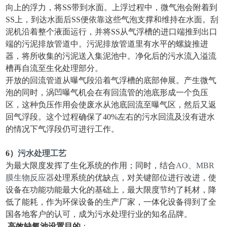
向上的浮力，将SS带到水面。上浮过程中，微气泡会附着到
SS上，到达水面后SS便依靠这些气泡支撑和维持在水面。刮
泥机沿着整个液面运行，并将SS从气浮槽的进口端推到出口
端的污泥排放管道中。污泥排放管道里有水平的螺旋推进
器，将所收集的污泥送入集泥池中。净化后的污水流入溢流
槽再自流至生化处理部分。
开放的回流管道从曝气段沿着气浮槽的底部伸展。产生微气
泡的同时，涡凹曝气机会在有回流管的池底形成一个负压
区，这种负压作用会使废水从池底回流至曝气区，然后又返
回气浮段。这个过程确保了40%左右的污水回流及没有进水
的情况下气浮段仍可进行工作。
6）
污水处理
工艺
为最大限度发挥了生化系统的作用；同时，结合
AO、MBR
膜生物反应器
处理系统的优缺点，对关键部位进行改进，使
设备在功能功能最大化的基础上，最大限度节约了耗材，降
低了能耗，作为环保设备的生产厂家，一体化设备得到了全
国各地客户的认可，成为污水处理行业的知名品牌。
高效缺氧
池设置目的
：