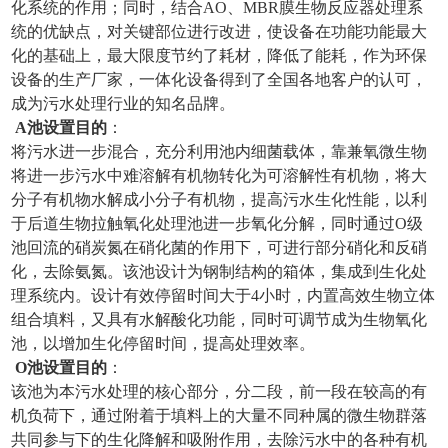
化系统的作用；同时，结合AO、MBR膜生物反应器处理系
统的优缺点，对关键部位进行改进，使设备在功能功能最大
化的基础上，最大限度节约了耗材，降低了能耗，作为环保
设备的生产厂家，一体化设备得到了全国各地客户的认可，
成为污水处理行业的知名品牌。
A
池设置目的
：
将污水进一步混合，充分利用池内细菌载体，靠兼氧微生物
将进一步污水中难溶解有机物转化为可溶解性有机物，将大
分子有机物水解成小分子有机物，提高污水生化性能，以利
于后道生物拉触氧化处理池进一步氧化分解，同时通过O级
池回流的硝炭氮在硝化菌的作用下，可进行部分硝化和反硝
化，去除氨氮。该池设计为钢制结构的箱体，集成到生化处
理系统内。设计有效停留时间大于4小时，内置高效生物立体
组合填料，又具有水解酸化功能，同时可调节成为生物氧化
池，以增加生化停留时间，提高处理效率。
O
池设置目的
：
该池为本污水处理的核心部分，分二段，前一段在较高的有
机负荷下，通过附着于填料上的大量不同种属的微生物群落
共同参与下的生化降解和吸附作用，去除污水中的各种有机