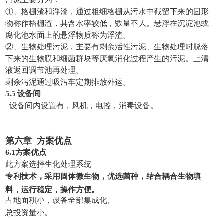
①、格栅渣和浮渣，通过粗细格栅从污水中截留下来的固形
物称作格栅渣，其含水率较低，数量不大。悬浮在沉淀池或
腐化池水面上的悬浮物质称为浮渣。
②、生物处理污泥，主要有剩余活性污泥、生物处理时脱落
下来的生物膜和细菌群块等厌氧消化过程产生的污泥。上清
液返回调节池再处理。
剩余污泥通过吸污车定期排放外运。
5.
5 设备间
设备间内设置有，风机，电控，消毒设备。
第六章
方案优点
6.
1
方案优点
此方案选择生化处理系统
专利技术，采用固体微生物，优选菌种，结合耦合生物填
料，运行稳定，操作方便。
占地面积小，设备全部集成化。
总投资量小。