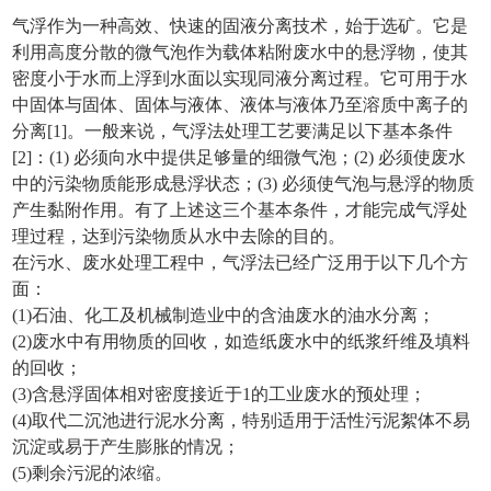
气浮作为一种高效、快速的固液分离技术，始于选矿。它是
利用高度分散的微气泡作为载体粘附废水中的悬浮物，使其
密度小于水而上浮到水面以实现同液分离过程。它可用于水
中固体与固体、固体与液体、液体与液体乃至溶质中离子的
分离[1]。一般来说，气浮法处理工艺要满足以下基本条件
[2]：(1) 必须向水中提供足够量的细微气泡；(2) 必须使废水
中的污染物质能形成悬浮状态；(3) 必须使气泡与悬浮的物质
产生黏附作用。有了上述这三个基本条件，才能完成气浮处
理过程，达到污染物质从水中去除的目的。
在污水、废水处理工程中，气浮法已经广泛用于以下几个方
面：
(1)石油、化工及机械制造业中的含油废水的油水分离；
(2)废水中有用物质的回收，如造纸废水中的纸浆纤维及填料
的回收；
(3)含悬浮固体相对密度接近于1的工业废水的预处理；
(4)取代二沉池进行泥水分离，特别适用于活性污泥絮体不易
沉淀或易于产生膨胀的情况；
(5)剩余污泥的浓缩。