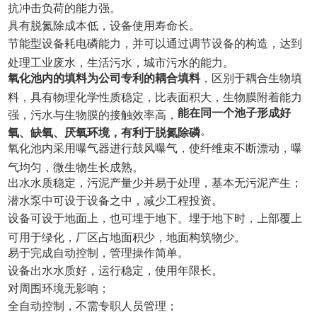
抗冲击负荷的能力强。
具有脱氮除成本低，设备使用寿命长。
节能型设备耗电磷能力，并可以通过调节设备的构造，达到
处理工业废水，生活污水，城市污水的能力。
氧化池内的填料为
公司
专利
的耦合填料
，区别于耦合生物填
料，具有物理化学性质稳定，比表面积大，生物膜附着能力
能在同一个池子形成好
强，污水与生物膜的接触效率高，
。
氧、缺氧、厌氧环境，有利于脱氮除磷
氧化池内采用曝气器进行鼓风曝气，使纤维束不断漂动，曝
气均匀，微生物生长成熟。
出水水质稳定，污泥产量少并易于处理，基本无污泥产生；
潜水泵中可设于设备之中，减少工程投资。
设备可设于地面上，也可埋于地下。埋于地下时，上部覆上
可用于绿化，厂区占地面积少，地面构筑物少。
易于完成自动控制，管理操作简单。
设备出水水质好，运行稳定，使用年限长。
对周围环境无影响；
全自动控制，不需专职人员管理；