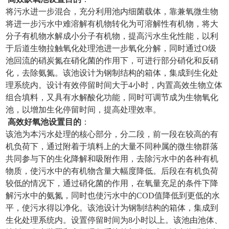
将污水进一步混合，充分利用池内细菌载体，靠兼氧微生物
将进一步污水中难溶解有机物转化为可溶解性有机物，将大
分子有机物水解成小分子有机物，提高污水生化性能，以利
于后道生物拉触氧化处理池进一步氧化分解，同时通过O级
池回流的硝炭氮在硝化菌的作用下，可进行部分硝化和反硝
化，去除氨氮。该池设计为钢制结构的箱体，集成到生化处
理系统内。设计有效停留时间大于4小时，内置高效生物立体
组合填料，又具有水解酸化功能，同时可调节成为生物氧化
池，以增加生化停留时间，提高处理效率。
高效好氧
池设置目的
：
该池为本污水处理的核心部分，分二段，前一段在较高的有
机负荷下，通过附着于填料上的大量不同种属的微生物群落
共同参与下的生化降解和吸附作用，去除污水中的各种有机
物质，使污水中的有机物含量大幅度降低。后段在有机负荷
较低的情况下，通过硝化菌的作用，在氧量充足的条件下降
解污水中的氨氮，同时也使污水中的COD值降低到更低的水
平，使污水得以净化。该池设计为钢制结构的箱体，集成到
生化处理系统内。设置停留时间为8小时以上。该池由池体、