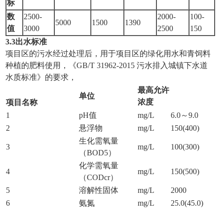
标
数
2500-
2000-
100-
5000
1500
1390
值
3000
2500
150
3
.
3
出水标准
项目区的污水经过处理后，用于项目区的绿化用水和青饲料
种植的肥料使用，《GB/T 31962-2015 污水排入城镇下水道
水质标准》的要求，
最高允许
单位
浓度
项目名称
1
pH值
mg/L
6.0～9.0
2
悬浮物
mg/L
150(400)
生化需氧量
3
mg/L
100(300)
（BOD5）
化学需氧量
4
mg/L
150(500)
（CODcr）
5
溶解性固体
mg/L
2000
6
氨氮
mg/L
25.0(45.0)