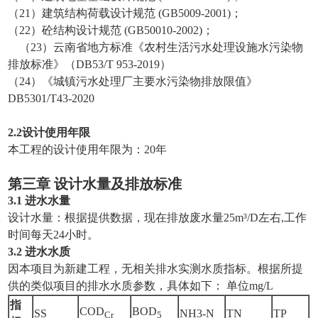
（21）建筑结构荷载设计规范 (GB5009-2001)；
（22）砼结构设计规范 (GB50010-2002)；
（23）云南省地方标准《农村生活污水处理设施水污染物
排放标准》（DB53/T 953-2019）
（24）《城镇污水处理厂主要水污染物排放限值》
DB5301/T43-2020
2
.
2
设计
使用年限
本工程的设计使用年限为：20年
第三章
设计水量及排放标准
3
.
1
进水水量
设计水量：根据提供数据，现在排放废水量25m³/D左右,工作
时间每天24小时。
3
.
2 进水水质
因本项目为新建工程，无相关排水实测水质指标。根据所提
供的类似项目的排水水质参数，具体如下： 单位mg/L
指
COD
BOD
SS
NH3-N
TN
TP
Cr
5