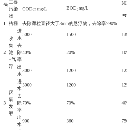
主要
NH
号
BOD
mg/L
污染
CODcr mg/L
5
mg/
物
1
格栅
去除颗粒直径大于3mm的悬浮物，去除率≥90%
进
5000
1500
139
水
收
集
去
2
池
除
40%
20%
10
+气
率
浮
出
3000
1200
125
水
进
3000
1200
125
水
厌
去
氧
3
除
70%
70%
40
发
率
酵
出
900
360
750
水