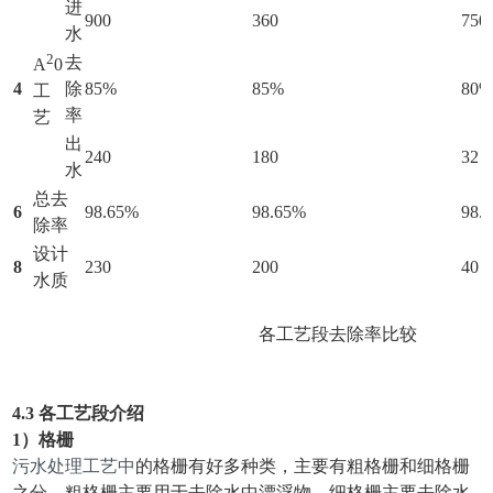
进
900
360
750
水
2
去
A
0
4
除
85%
85%
80
工
率
艺
出
240
180
32
水
总去
6
98.65%
98.65%
98.
除率
设计
8
230
200
40
水质
各工艺段去除率比较
4.3
各工艺段介绍
1）格栅
污水处理工艺中
的格栅有好多种类，主要有粗格栅和细格栅
之分，粗格栅主要用于去除水中漂浮物，细格栅主要去除水