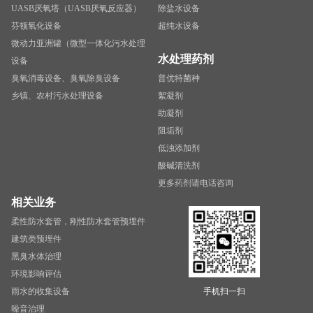
UASB厌氧塔（UASB厌氧反应器）
除盐水设备
芬顿氧化设备
超纯水设备
微动力亚洲罐（微型一体化污水处理
水处理药剂
设备
臭氧消毒设备、臭氧除臭设备
普优特菌种
乡镇、农村污水处理设备
絮凝剂
助凝剂
阻垢剂
低浊添加剂
酸碱清洗剂
更多药剂请电话咨询
相关业务
柔性防水套管，刚性防水套管预埋件
建筑类预埋件
黑臭水体治理
环境影响评估
雨水的收集设备
手机扫一扫
噪音治理