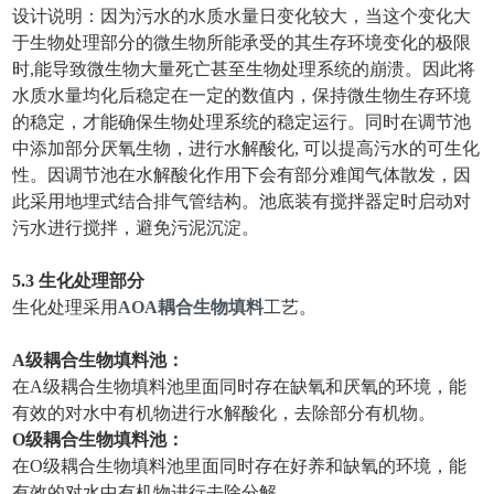
设计说明：因为污水的水质水量日变化较大，当这个变化大
于生物处理部分的微生物所能承受的其生存环境变化的极限
时,能导致微生物大量死亡甚至生物处理系统的崩溃。因此将
水质水量均化后稳定在一定的数值内，保持微生物生存环境
的稳定，才能确保生物处理系统的稳定运行。同时在调节池
中添加部分厌氧生物，进行水解酸化, 可以提高污水的可生化
性。因调节池在水解酸化作用下会有部分难闻气体散发，因
此采用地埋式结合排气管结构。池底装有搅拌器定时启动对
污水进行搅拌，避免污泥沉淀。
5.3 生化处理部分
生化处理采用
AO
A
耦合生物填料
工艺。
A级
耦合生物填料池：
在A级耦合生物填料池里面同时存在缺氧和厌氧的环境，能
有效的对水中有机物进行水解酸化，去除部分有机物。
O级
耦合生物填料池：
在O级耦合生物填料池里面同时存在好养和缺氧的环境，能
有效的对水中有机物进行去除分解。