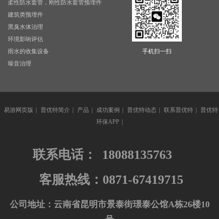
柔性防水套管，刚性防水套管预埋件
建筑类预埋件
黑臭水体治理
环境影响评估
雨水的收集设备
手机扫一扫
噪音治理
易游网页版
|
普优特简介
|
产品
|
成功案例
|
普优特动态
|
联系普优特
|
普优特
环保APP
|
联系电话：
18088135763
客服热线：0871-67419715
公司地址：云南省昆明市景泰街璟泰公馆A栋26楼10