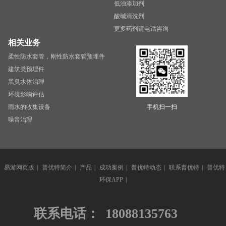
低浊添加剂
酸碱清洗剂
更多药剂请电话咨询
相关业务
柔性防水套管，刚性防水套管预埋件
建筑类预埋件
黑臭水体治理
环境影响评估
雨水的收集设备
手机扫一扫
噪音治理
易游网页版
|
普优特简介
|
产品
|
成功案例
|
普优特动态
|
联系普优特
|
普优特
环保APP
|
联系电话：
18088135763