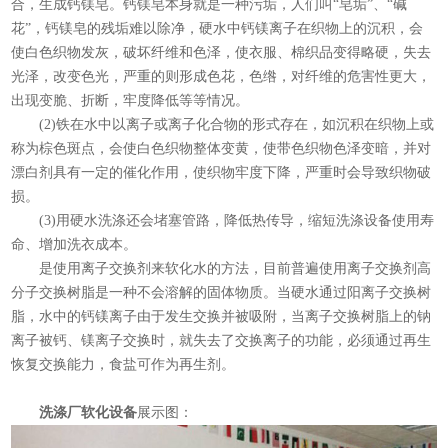
合，生成钙镁皂。钙镁皂本身就是一种污垢，人们叫“皂垢”、“碱
花”，钙镁皂的残垢难以除净，硬水中钙镁离子在织物上的沉积，会
使白色织物发灰，破坏纤维和色泽，使衣服、棉织品变得略硬，失去
光泽，改变色光，严重的则形成色花，色绺，对纤维的危害性更大，
出现变脆、折断，牢度降低等等情况。
(2)铁在水中以离子或离子化合物的形式存在，如沉积在织物上或
称为棕色斑点，会使白色织物整体变黄，使带色织物色泽变暗，并对
漂白剂具有一定的催化作用，使织物牢度下降，严重时会导致织物破
损。
(3)用硬水洗涤还会堵塞管路，降低热传导，缩短洗涤设备使用寿
命、增加洗衣成本。
是使用离子交换剂来软化水的方法，目前普遍使用离子交换剂高
分子交换树脂是一种不会溶解的固体物质。当硬水通过阳离子交换树
脂，水中的钙镁离子由于发生交换并被吸附，当离子交换树脂上的钠
离子被钙、镁离子交换时，就失去了交换离子的功能，必须通过再生
恢复交换能力，食盐可作为再生剂。
洗涤厂软化设备
展示图：