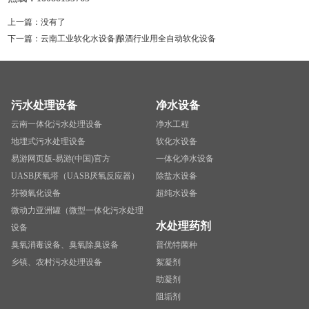
上一篇：没有了
下一篇：
云南工业软化水设备|酿酒行业用全自动软化设备
污水处理设备
净水设备
云南一体化污水处理设备
净水工程
地埋式污水处理设备
软化水设备
易游网页版-易游(中国)官方
一体化净水设备
UASB厌氧塔（UASB厌氧反应器）
除盐水设备
芬顿氧化设备
超纯水设备
微动力亚洲罐（微型一体化污水处理
水处理药剂
设备
臭氧消毒设备、臭氧除臭设备
普优特菌种
乡镇、农村污水处理设备
絮凝剂
助凝剂
阻垢剂