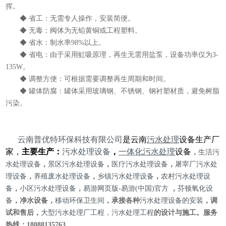
挥。
◆ 省工：无需专人操作，安装简便。
◆ 无毒：阀体为无铅黄铜或工程塑料。
◆ 省水：制水率98%以上。
◆ 省电：由于采用虹吸原理，再生无需用盐泵，设备功率仅为3-
135W。
◆ 调整方便：可根据需要调整再生周期和时间。
◆ 罐体防腐：罐体采用玻璃钢、不锈钢、钢衬塑材质，避免树脂
污染。
云南普优特环保科技有限公司
是云南
污水处理
设备生产厂
家，
主要生产：
污水处理设备
，
一体化污水处理
设备
，
生活
污
水
处理设备
，
景区污水处理设备
，
医疗污水处理设备
，
屠宰厂污水处
理设备
，
养殖废水处理设备
，
乡镇污水处理设备
，
农村污水处理设
备
，
小区污水处理设备
，
易游网页版-易游(中国)官方
，
芬顿氧化设
备
，净水设备，
移动环保卫
生间
，承接各种
污水处理设备的安装
，调
试和售后，
大型污水处理厂工程
，污
水处理
工程
的设计与施工。服务
热线：
18088135763