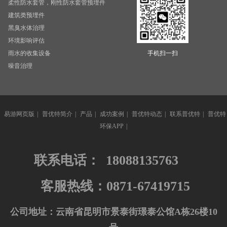
柔性防水套管，刚性防水套管预埋件
建筑类预埋件
黑臭水体治理
环境影响评估
雨水的收集设备
手机扫一扫
噪音治理
易游网页版
|
普优特简介
|
产品
|
成功案例
|
普优特动态
|
联系普优特
|
普优特
环保APP
|
联系电话：
18088135763
客服热线：0871-67419715
公司地址：云南省昆明市景泰街璟泰公馆A栋26楼10