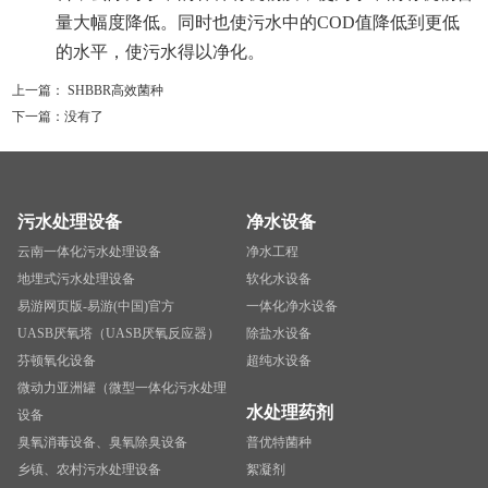
量大幅度降低。同时也使污水中的COD值降低到更低
的水平，使污水得以净化。
上一篇：
SHBBR高效菌种
下一篇：没有了
污水处理设备
净水设备
云南一体化污水处理设备
净水工程
地埋式污水处理设备
软化水设备
易游网页版-易游(中国)官方
一体化净水设备
UASB厌氧塔（UASB厌氧反应器）
除盐水设备
芬顿氧化设备
超纯水设备
微动力亚洲罐（微型一体化污水处理
水处理药剂
设备
臭氧消毒设备、臭氧除臭设备
普优特菌种
乡镇、农村污水处理设备
絮凝剂