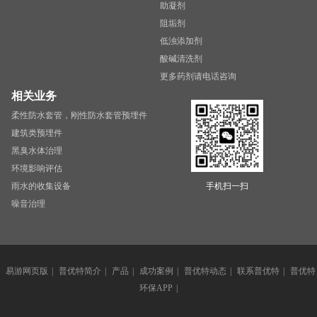
助凝剂
阻垢剂
低浊添加剂
酸碱清洗剂
更多药剂请电话咨询
相关业务
柔性防水套管，刚性防水套管预埋件
建筑类预埋件
黑臭水体治理
环境影响评估
雨水的收集设备
手机扫一扫
噪音治理
易游网页版
|
普优特简介
|
产品
|
成功案例
|
普优特动态
|
联系普优特
|
普优特
环保APP
|